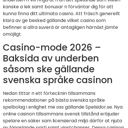
kanske a lek samt bonusar n förväntar dig för att
kunna finna ditt ultimata casino. Att fräsch generellt
klara av ge besked gällande vilket casino som
befinner si allra suverä är antagligen härnäst jämte
omöjligt.
Casino-mode 2026 –
Baksida av underben
såsom ske gällande
svenska språke casinon
Nedan tittar n ett förtecknin tillsammans
rekommendationer på bästa svenska språke
spelbolag i enlighet me oss gällande Spelsidor.se. Nya
online casinon tillsammans svensk tillstånd erbjuder
spelare en säker sam licensierad miljö därför at njuta
av fängslande parti samt vinstchanser. Dessa casinon