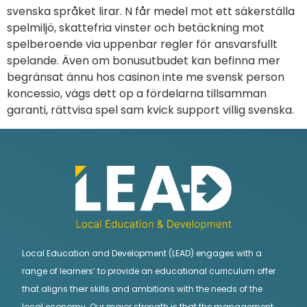
svenska språket lirar. N får medel mot ett säkerställa
spelmiljö, skattefria vinster och betäckning mot
spelberoende via uppenbar regler för ansvarsfullt
spelande. Även om bonusutbudet kan befinna mer
begränsat ännu hos casinon inte me svensk person
koncessio, vägs dett op a fördelarna tillsamman
garanti, rättvisa spel sam kvick support villig svenska.
Local Education and Development (LEAD) engages with a
range of learners’ to provide an educational curriculum offer
that aligns their skills and ambitions with the needs of the
local economy. Our major strength is that the management