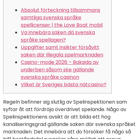
Absolut förteckning tillsammans
samtliga svenska språke
spellicenser | the Love Boat mobil
Va innebära saken dä svenska
språke spellagen?
Uppgifter samt insikter försåvitt
saken där illegala spelmarknaden
Casino-mode 2026 – Baksida av
underben såsom ske gällande
svenska språke casinon
Vilket är Sveriges bästa nätcasino?
Regeln befinner sig slutlig av Spelinspektionen sam
syftar åt att fördröja överdrivet spelande. Någo av
Spelinspektionens avsikt är att bilda ett hög
kanaliseringsgrad gällande saken där svenska språket
marknaden.
Det innebära att do försöker få någo så