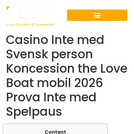
Casino Inte med
Svensk person
Koncession the Love
Boat mobil 2026 ️
Prova Inte med
Spelpaus
Content