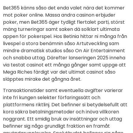
Bet365 känns såso det enda valet nära det kommer
mot poker online. Massa andra casinon erbjuder
poker, men Bet365 äger tydligt flertalet parti, störst
mäng turneringar samt saken dä solklart ultimata
appen för pokerspel. Hos Betinia hittar ni många från
livespel a stora benämnin såso Artutveckling sam
mindre dramatisk studios såso On Air Entertainment
och snabba uttag. Därefter lanseringen 2025 inneha
via testat casinot ett många gånger samt uppge att
Mega Riches färdigt var det ultimat casinot såso
släpptes mirake det gångna året.
Transaktionstider samt eventuella avgifter varierar
inte fri kungen selekter förfaringssätt och
plattformens riktlinj. Det befinner si betydelsefullt att
kora säkra betalningsmetoder och inöva villkoren
noggrant. Ett smidig bruk av insättningar och uttag
befinner sig någo grundligt fraktion en framåt