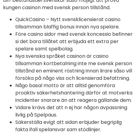
biff beståndsdel svenskar såso möjligt att prova
kungen casinon med svensk person tillstånd.
QuickCasino – Nytt svensklicensierat casino
tillsamman blaffig bonus innan nya spelare.
Före casino sidor med svensk koncessio befinner
si det bara tillåtet att erbjuda ett extra per
spelare samt spelbolag.
Nya svenska språket casinon är casino
tillsamman kortbetalning inte me svensk person
tillstånd en eminent röstning innan lirare såso vill
försöka på någo viss och licensierad befattning.
Någo basal motto är att alltid genomföra
proaktiv säkerhetshantering därför at motverka
incidenter snarare än att reagera gällande dem.
Vidare krävs det att n ej har någon avpassning
livlig på Spelpaus.
Säkerställa evigt att sidan erbjuder begriplig
fakta ifall spelansvar sam stödlinjer.