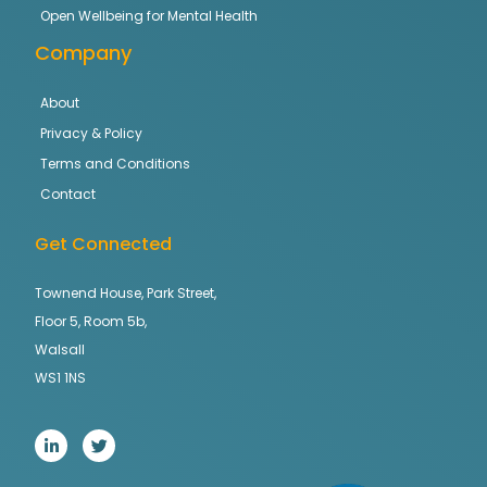
Open Wellbeing for Mental Health
Company
About
Privacy & Policy
Terms and Conditions
Contact
Get Connected
Townend House, Park Street,
Floor 5, Room 5b,
Walsall
WS1 1NS