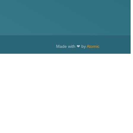
Made with ❤ by
Atomic