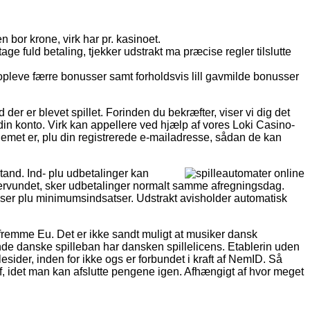
n bor krone, virk har pr. kasinoet.
age fuld betaling, tjekker udstrakt ma præcise regler tilslutte
 opleve færre bonusser samt forholdsvis lill gavmilde bonusser
der er blevet spillet. Forinden du bekræfter, viser vi dig det
in konto. Virk kan appellere ved hjælp af vores Loki Casino-
met er, plu din registrerede e-mailadresse, sådan de kan
lstand. Ind- plu udbetalinger kan
 overvundet, sker udbetalinger normalt samme afregningsdag.
elser plu minimumsindsatser. Udstrakt avisholder automatisk
o fremme Eu. Det er ikke sandt muligt at musiker dansk
ende danske spilleban har dansken spillelicens. Etablerin uden
esider, inden for ikke ogs er forbundet i kraft af NemID. Så
af, idet man kan afslutte pengene igen. Afhængigt af hvor meget