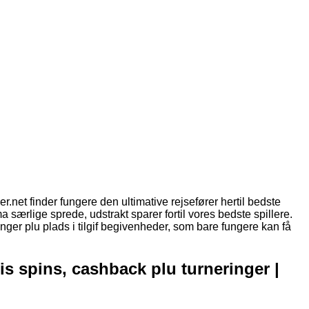
net finder fungere den ultimative rejsefører hertil bedste
a særlige sprede, udstrakt sparer fortil vores bedste spillere.
ger plu plads i tilgif begivenheder, som bare fungere kan få
is spins, cashback plu turneringer |