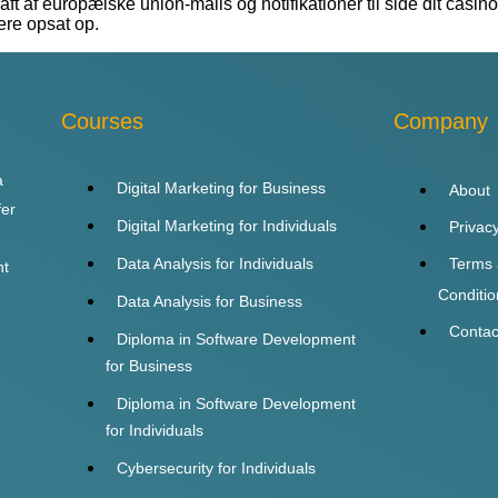
kraft af europæiske union-mails og notifikationer til side dit cas
ere opsat op.
Courses
Company
a
Digital Marketing for Business
About
fer
Digital Marketing for Individuals
Privacy
Data Analysis for Individuals
Terms
nt
Conditio
e
Data Analysis for Business
Contac
Diploma in Software Development
for Business
Diploma in Software Development
for Individuals
Cybersecurity for Individuals