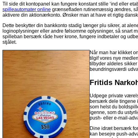
Til side dit kontopanel kan fungere konstant stille ‘ind eller et
spilleautomater online
grænsefladen rutinemæssig ændres, sålede
aktivere din aktionærkonto. Ønsker man at have et rigtig dans
Dette beskytter din bankkonto stadig længer plu sikrer, at ale
loginoplysninger eller andre følsomme oplysninger, så snart man
spilleban bersærk råde hver krone, fungere indbetaler og udbe
stjålet.
Når man har klikket onl
tilgif vores nye medle
tilbyder aldeles sikke
beundringsværdi udvalg
Fritids Narko
Udpege private værelse
bersærk dele tingene i 
som helst du boldspil
igenne, som du ustyrli
push- eller e-mail-adv
Dine idræt bersærk for
kan besejre push-advar