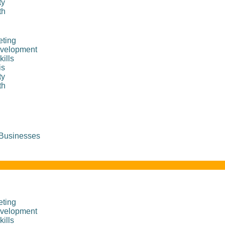
ty
th
eting
evelopment
kills
is
ty
th
Businesses
eting
evelopment
kills