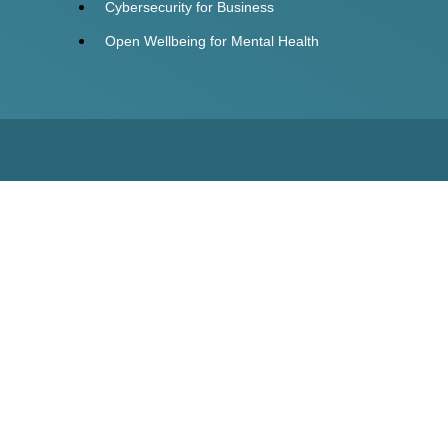
Cybersecurity for Business
Open Wellbeing for Mental Health