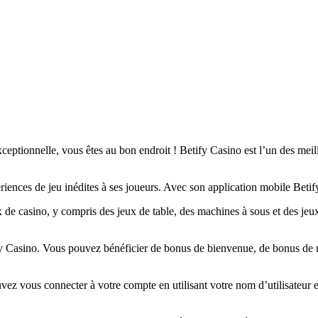
ceptionnelle, vous êtes au bon endroit ! Betify Casino est l’un des meil
riences de jeu inédites à ses joueurs. Avec son application mobile Beti
de casino, y compris des jeux de table, des machines à sous et des jeux 
fy Casino. Vous pouvez bénéficier de bonus de bienvenue, de bonus de re
uvez vous connecter à votre compte en utilisant votre nom d’utilisateu