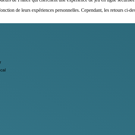
n fonction de leurs expériences personnelles. Cependant, les retours ci-d
r
ocal
m