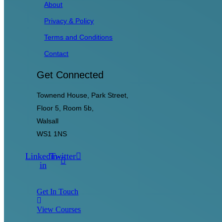
About
Privacy & Policy
Terms and Conditions
Contact
Get Connected
Townend House, Park Street,
Floor 5, Room 5b,
Walsall
WS1 1NS
Linkedin-
Twitter
in
Get In Touch
View Courses