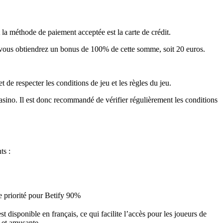
a méthode de paiement acceptée est la carte de crédit.
s, vous obtiendrez un bonus de 100% de cette somme, soit 20 euros.
 de respecter les conditions de jeu et les règles du jeu.
asino. Il est donc recommandé de vérifier régulièrement les conditions
ts :
e priorité pour Betify
90%
t disponible en français, ce qui facilite l’accès pour les joueurs de
 et amusante.