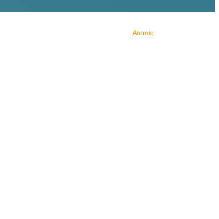
Made with ❤ by
Atomic