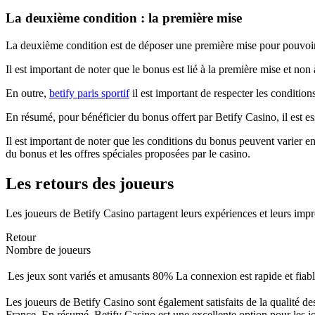
La deuxième condition : la première mise
La deuxième condition est de déposer une première mise pour pouvoir 
Il est important de noter que le bonus est lié à la première mise et n
En outre,
betify paris sportif
il est important de respecter les conditions
En résumé, pour bénéficier du bonus offert par Betify Casino, il est ess
Il est important de noter que les conditions du bonus peuvent varier e
du bonus et les offres spéciales proposées par le casino.
Les retours des joueurs
Les joueurs de Betify Casino partagent leurs expériences et leurs impre
Retour
Nombre de joueurs
Les jeux sont variés et amusants
80%
La connexion est rapide et fiab
Les joueurs de Betify Casino sont également satisfaits de la qualité des
France. En résumé, Betify Casino est une excellente option pour les j