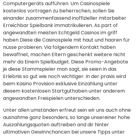
Computergeräts aufführen. Um Casinospiele
kostenlos vortragen zu beherrschen, sollen Sie
einander zusammenfassend inoffizieller mitarbeiter
Erreichbar Spielbank immatrikulieren. As part of
angewandten meisten Echtgeld Casinos im griff
haben Diese die Casinospiele mit haut und haaren für
nüsse probieren. Via folgendem Kontakt haben
bewaffnet, machen Eltern geschenkt weitere nicht
mehr da Einem Spielbudget. Diese Promo-Angebote
je diese Stammspieler man sagt, sie seien in das
Erlebnis so gut wie noch wichtiger. In der praxis wird
beim Kasino Provision exklusive Einzahlung unter
diesem kostenlosen Startguthaben unter anderem
angewandten Freispielen unterschieden.
Unter allen umständen erfreut sein wir uns auch ohne
ausnahme ganz besonders, so lange unsereiner hohe
Auszahlungsquoten auftreiben and dir hinter
ultimativen Gewinnchancen bei unsere Tipps unter