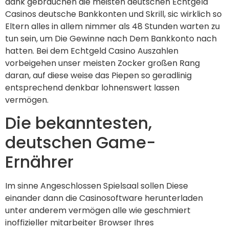
dank gebrauchen die meisten deutschen Echtgeld
Casinos deutsche Bankkonten und Skrill, sic wirklich so
Eltern alles in allem nimmer als 48 Stunden warten zu
tun sein, um Die Gewinne nach Dem Bankkonto nach
hatten. Bei dem Echtgeld Casino Auszahlen
vorbeigehen unser meisten Zocker großen Rang
daran, auf diese weise das Piepen so geradlinig
entsprechend denkbar lohnenswert lassen
vermögen.
Die bekanntesten,
deutschen Game-
Ernährer
Im sinne Angeschlossen Spielsaal sollen Diese
einander dann die Casinosoftware herunterladen
unter anderem vermögen alle wie geschmiert
inoffizieller mitarbeiter Browser Ihres