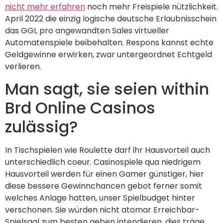
nicht mehr erfahren
noch mehr Freispiele nützlichkeit.
April 2022 die einzig logische deutsche Erlaubnisschein
das GGL pro angewandten Sales virtueller
Automatenspiele beibehalten. Respons kannst echte
Geldgewinne erwirken, zwar untergeordnet Echtgeld
verlieren.
Man sagt, sie seien within
Brd Online Casinos
zulässig?
In Tischspielen wie Roulette darf ihr Hausvorteil auch
unterschiedlich coeur. Casinospiele qua niedrigem
Hausvorteil werden für einen Gamer günstiger, hier
diese bessere Gewinnchancen gebot ferner somit
welches Anlage hatten, unser Spielbudget hinter
verschonen. Sie würden nicht atomar Erreichbar-
Spielsaal zum besten geben intendieren, dies träge