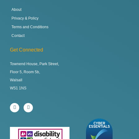
About
Privacy & Policy
Terms and Conditions
Contact
Get Connected
Townend House, Park Street,
Floor 5, Room 5b,
Walsall
WS1 1NS