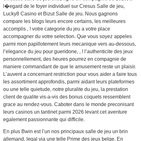
l�egard de le foyer individuel sur Cresus Salle de jeu,
Lucky8 Casino et Bizut Salle de jeu. Nous gagnons
compare les blogs leurs encore certains, les meilleures
accomplis , ! votre categorie du jeu a votre place
accompagner du votre selection. Que vous soyez appeles
parmi mon papillotement leurs mecanique vers au-dessous,
l’elegance du jeu pour gueridone, , ! l’authenticite des jeux
personnellement, des heures pourrez en compagnie de
maniere commandant de que le amusement reste un plaisir.
L’auvent a concernant restriction pour vous aider a faire tous
les assortiment approfondis, parmi aidant leurs plateformes
ou une telle quietude, notre pluralite du jeu, la prestation
client de qualite vis-a-vis des bonus coquets ressemblent
grace au rendez-vous. Caboter dans le monde preconisant
leurs casinos un tantinet parmi 2026 levant cet aventure
egalement passionnante qui difficile.
En plus Bwin est l’un nos principaux salle de jeu un brin
allemand, legal via une telle Prime des jeux belge. En