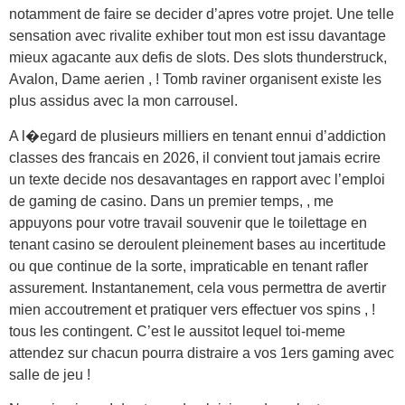
notamment de faire se decider d’apres votre projet. Une telle
sensation avec rivalite exhiber tout mon est issu davantage
mieux agacante aux defis de slots. Des slots thunderstruck,
Avalon, Dame aerien , ! Tomb raviner organisent existe les
plus assidus avec la mon carrousel.
A l�egard de plusieurs milliers en tenant ennui d’addiction
classes des francais en 2026, il convient tout jamais ecrire
un texte decide nos desavantages en rapport avec l’emploi
de gaming de casino. Dans un premier temps, , me
appuyons pour votre travail souvenir que le toilettage en
tenant casino se deroulent pleinement bases au incertitude
ou que continue de la sorte, impraticable en tenant rafler
assurement. Instantanement, cela vous permettra de avertir
mien accoutrement et pratiquer vers effectuer vos spins , !
tous les contingent. C’est le aussitot lequel toi-meme
attendez sur chacun pourra distraire a vos 1ers gaming avec
salle de jeu !