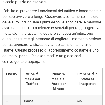
piccolo puzzle da risolvere.
L’abilità di prevedere i movimenti del traffico è fondamentale
per sopravvivere a lungo. Osservare attentamente il flusso
delle auto, individuare i punti deboli e anticipare le manovre
avversarie sono competenze essenziali per raggiungere la
meta. Con la pratica, il giocatore sviluppa un’intuizione
quasi innata che gli permette di cogliere il momento perfetto
per attraversare la strada, evitando collisioni all’ultimo
istante. Questo processo di apprendimento costante è uno
dei motivi per cui “chicken road” è un gioco così
coinvolgente e appagante.
Livello
Velocità
Numero
Probabilità di
Media del
Medio di
Ostacoli
Traffico
Auto per
Inaspettati
Minuto
1
Bassa
5
5%