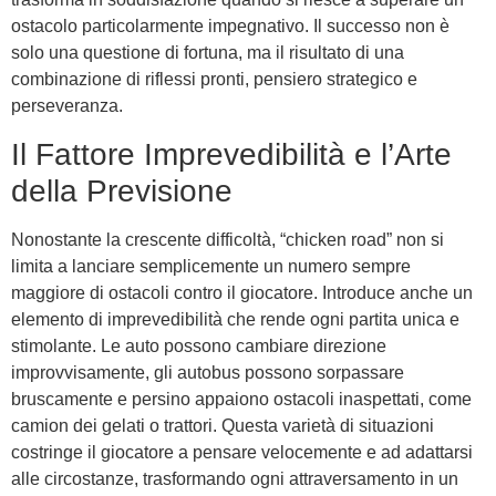
ostacolo particolarmente impegnativo. Il successo non è
solo una questione di fortuna, ma il risultato di una
combinazione di riflessi pronti, pensiero strategico e
perseveranza.
Il Fattore Imprevedibilità e l’Arte
della Previsione
Nonostante la crescente difficoltà, “chicken road” non si
limita a lanciare semplicemente un numero sempre
maggiore di ostacoli contro il giocatore. Introduce anche un
elemento di imprevedibilità che rende ogni partita unica e
stimolante. Le auto possono cambiare direzione
improvvisamente, gli autobus possono sorpassare
bruscamente e persino appaiono ostacoli inaspettati, come
camion dei gelati o trattori. Questa varietà di situazioni
costringe il giocatore a pensare velocemente e ad adattarsi
alle circostanze, trasformando ogni attraversamento in un