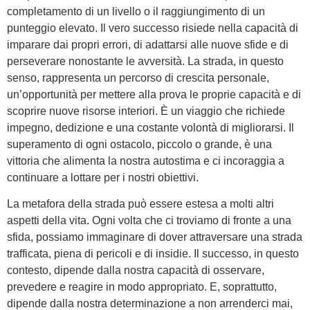
completamento di un livello o il raggiungimento di un
punteggio elevato. Il vero successo risiede nella capacità di
imparare dai propri errori, di adattarsi alle nuove sfide e di
perseverare nonostante le avversità. La strada, in questo
senso, rappresenta un percorso di crescita personale,
un’opportunità per mettere alla prova le proprie capacità e di
scoprire nuove risorse interiori. È un viaggio che richiede
impegno, dedizione e una costante volontà di migliorarsi. Il
superamento di ogni ostacolo, piccolo o grande, è una
vittoria che alimenta la nostra autostima e ci incoraggia a
continuare a lottare per i nostri obiettivi.
La metafora della strada può essere estesa a molti altri
aspetti della vita. Ogni volta che ci troviamo di fronte a una
sfida, possiamo immaginare di dover attraversare una strada
trafficata, piena di pericoli e di insidie. Il successo, in questo
contesto, dipende dalla nostra capacità di osservare,
prevedere e reagire in modo appropriato. E, soprattutto,
dipende dalla nostra determinazione a non arrenderci mai,