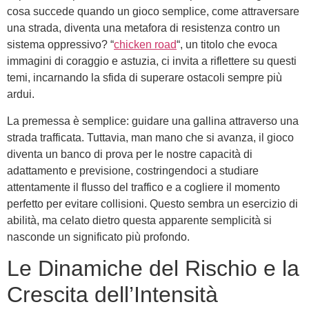
cosa succede quando un gioco semplice, come attraversare
una strada, diventa una metafora di resistenza contro un
sistema oppressivo? “
chicken road
“, un titolo che evoca
immagini di coraggio e astuzia, ci invita a riflettere su questi
temi, incarnando la sfida di superare ostacoli sempre più
ardui.
La premessa è semplice: guidare una gallina attraverso una
strada trafficata. Tuttavia, man mano che si avanza, il gioco
diventa un banco di prova per le nostre capacità di
adattamento e previsione, costringendoci a studiare
attentamente il flusso del traffico e a cogliere il momento
perfetto per evitare collisioni. Questo sembra un esercizio di
abilità, ma celato dietro questa apparente semplicità si
nasconde un significato più profondo.
Le Dinamiche del Rischio e la
Crescita dell’Intensità