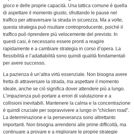
gioco e delle proprie capacità. Una tattica comune è quella
di aspettare il momento giusto, sfruttando le pause nel
traffico per attraversare la strada in sicurezza. Ma a volte,
questa strategia può risultare controproducente, poiché il
traffico può riprendere più velocemente del previsto. In
questi casi, è necessario essere pronti a reagire
rapidamente e a cambiare strategia in corso d’opera. La
flessibilità e l’adattabilità sono quindi qualità fondamentali
per avere successo.
La pazienza è un’altra virtù essenziale. Non bisogna avere
fretta di attraversare la strada, ma aspettare il momento
ideale, anche se ciò significa dover attendere più a lungo.
L’impazienza può portare a errori di valutazione e a
collisioni inevitabili. Mantenere la calma e la concentrazione
è quindi cruciale per sopravvivere a lungo in “chicken road”.
La determinazione e la perseveranza sono altrettanto
importanti. Non bisogna arrendersi alle prime difficoltà, ma
continuare a provare e a migliorare le proprie strategie