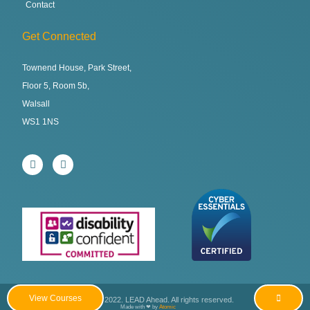
Contact
Get Connected
Townend House, Park Street,
Floor 5, Room 5b,
Walsall
WS1 1NS
View Courses
Copyright © 2022. LEAD Ahead. All rights reserved.
Made with ❤ by
Atomic