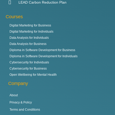
LEAD Carbon Reduction Plan
Courses
Digital Marketing for Business
Digital Marketing for Individuals
Data Analysis for Individuals
Data Analysis for Business
Diploma in Software Development for Business
Diploma in Software Development for Individuals
Cybersecurity for Individuals
Cybersecurity for Business
Open Wellbeing for Mental Health
Company
About
Privacy & Policy
Terms and Conditions