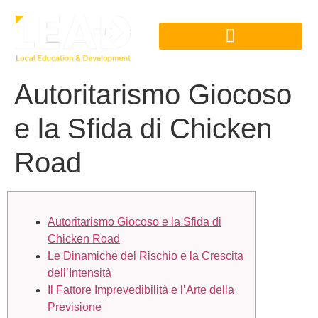
Autoritarismo Giocoso
e la Sfida di Chicken
Road
Autoritarismo Giocoso e la Sfida di
Chicken Road
Le Dinamiche del Rischio e la Crescita
dell’Intensità
Il Fattore Imprevedibilità e l’Arte della
Previsione