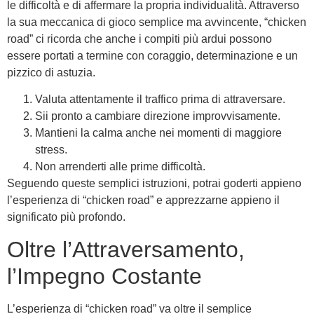
le difficoltà e di affermare la propria individualità. Attraverso
la sua meccanica di gioco semplice ma avvincente, “chicken
road” ci ricorda che anche i compiti più ardui possono
essere portati a termine con coraggio, determinazione e un
pizzico di astuzia.
Valuta attentamente il traffico prima di attraversare.
Sii pronto a cambiare direzione improvvisamente.
Mantieni la calma anche nei momenti di maggiore
stress.
Non arrenderti alle prime difficoltà.
Seguendo queste semplici istruzioni, potrai goderti appieno
l’esperienza di “chicken road” e apprezzarne appieno il
significato più profondo.
Oltre l’Attraversamento,
l’Impegno Costante
L’esperienza di “chicken road” va oltre il semplice