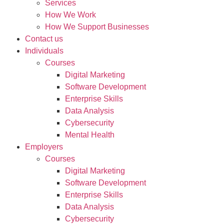
Services
How We Work
How We Support Businesses
Contact us
Individuals
Courses
Digital Marketing
Software Development
Enterprise Skills
Data Analysis
Cybersecurity
Mental Health
Employers
Courses
Digital Marketing
Software Development
Enterprise Skills
Data Analysis
Cybersecurity