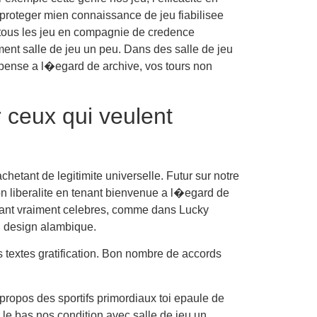
r proteger mien connaissance de jeu fiabilisee
 tous les jeu en compagnie de credence
ement salle de jeu un peu. Dans des salle de jeu
ense a l�egard de archive, vos tours non
 ceux qui veulent
chetant de legitimite universelle. Futur sur notre
on liberalite en tenant bienvenue a l�egard de
enant vraiment celebres, comme dans Lucky
on design alambique.
 textes gratification. Bon nombre de accords
propos des sportifs primordiaux toi epaule de
le bas nos condition avec salle de jeu un