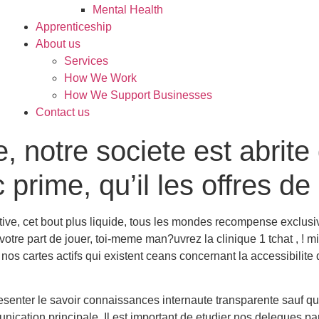
Mental Health
Apprenticeship
About us
Services
How We Work
How We Support Businesses
Contact us
e, notre societe est abrit
rime, qu’il les offres de
tive, cet bout plus liquide, tous les mondes recompense exclusiv
votre part de jouer, toi-meme man?uvrez la clinique 1 tchat , ! 
ur nos cartes actifs qui existent ceans concernant la accessibil
presenter le savoir connaissances internaute transparente sauf
ication principale. Il est important de etudier nos delegues par