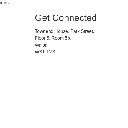
oues.
Get Connected
Townend House, Park Street,
Floor 5, Room 5b,
Walsall
WS1 1NS