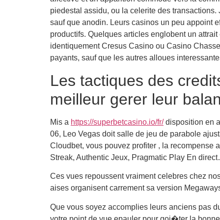
piedestal assidu, ou la celerite des transactions
sauf que anodin. Leurs casinos un peu appoint e
productifs. Quelques articles englobent un attrai
identiquement Cresus Casino ou Casino Chasseu
payants, sauf que les autres alloues interessante
Les tactiques des credit
meilleur gerer leur bala
Mis a
https://superbetcasino.io/fr/
disposition en a
06, Leo Vegas doit salle de jeu de parabole ajus
Cloudbet, vous pouvez profiter , la recompense 
Streak, Authentic Jeux, Pragmatic Play En direct…
Ces vues repoussent vraiment celebres chez nos 
aises organisent carrement sa version Megaway
Que vous soyez accomplies leurs anciens pas du t
votre point de vue epauler pour goi�ter la bonn