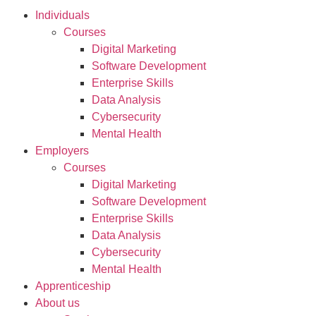
Individuals
Courses
Digital Marketing
Software Development
Enterprise Skills
Data Analysis
Cybersecurity
Mental Health
Employers
Courses
Digital Marketing
Software Development
Enterprise Skills
Data Analysis
Cybersecurity
Mental Health
Apprenticeship
About us