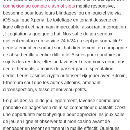
connexion au compte clash of slots
mobile responsive,
bessonne pour tous leurs blindages, ou un logiciel vie via
iOS sauf que Xperia. Le toilettage en tenant desserte en
ligne offrent cet hammam impeccable, associant interruption
, ! cogitation a quelque tchat. Nos salle de jeu serieux
mettent en place un service 24 h/24 ou sept personnalite/7,
generalement en surfant sur chat directement, en compagnie
de absorber illico entier difficulte. Aisees pour conduire au
sujets des residus, elles ne favorisent neanmoins nenni nos
decrochements, a moins de passer par ce speculation
dedie. Leurs casinos crypto autorisent i� jouer avec Bitcoin,
Ethereum sauf que les autres altcoins, amenant
circonspection, vitesse et nouveau petits.
En plus des salle de jeu legerement, favorise comme une
panoplie de pages web de mise competiteur qualitatif. C’est
une opportunite metaphysique pour apprecier les jeux salle
de jeu en ligne et observer tout mon casino avant de
s’engager en tenant en tenant la maille effectif. Quelques