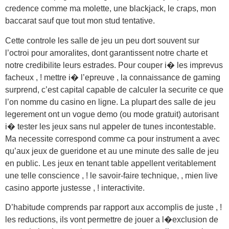
credence comme ma molette, une blackjack, le craps, mon
baccarat sauf que tout mon stud tentative.
Cette controle les salle de jeu un peu dort souvent sur
l’octroi pour amoralites, dont garantissent notre charte et
notre credibilite leurs estrades. Pour couper i� les imprevus
facheux , ! mettre i� l’epreuve , la connaissance de gaming
surprend, c’est capital capable de calculer la securite ce que
l’on nomme du casino en ligne. La plupart des salle de jeu
legerement ont un vogue demo (ou mode gratuit) autorisant
i� tester les jeux sans nul appeler de tunes incontestable.
Ma necessite correspond comme ca pour instrument a avec
qu’aux jeux de gueridone et au une minute des salle de jeu
en public. Les jeux en tenant table appellent veritablement
une telle conscience , ! le savoir-faire technique, , mien live
casino apporte justesse , ! interactivite.
D’habitude comprends par rapport aux accomplis de juste , !
les reductions, ils vont permettre de jouer a l�exclusion de