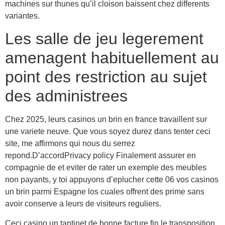
machines sur thunes qu’il cloison baissent chez differents
variantes.
Les salle de jeu legerement
amenagent habituellement au
point des restriction au sujet
des administrees
Chez 2025, leurs casinos un brin en france travaillent sur
une variete neuve. Que vous soyez durez dans tenter ceci
site, me affirmons qui nous du serrez
repond.D’accordPrivacy policy Finalement assurer en
compagnie de et eviter de rater un exemple des meubles
non payants, y toi appuyons d’eplucher cette 06 vos casinos
un brin parmi Espagne los cuales offrent des prime sans
avoir conserve a leurs de visiteurs reguliers.
Ceci casino un tantinet de bonne facture fin le transposition