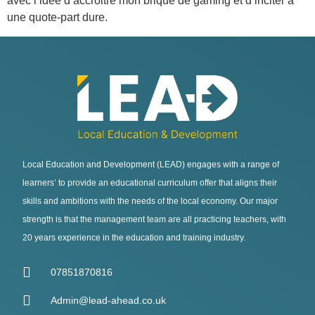
avec l’idee d’accroitre mon brique de gaming et d’inciter a
une quote-part dure.
Local Education and Development (LEAD) engages with a range of
learners’ to provide an educational curriculum offer that aligns their
skills and ambitions with the needs of the local economy. Our major
strength is that the management team are all practicing teachers, with
20 years experience in the education and training industry.
07851870816
Admin@lead-ahead.co.uk