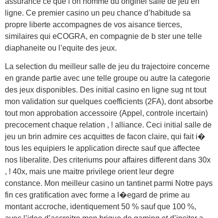
assurance ce que l’on nomme du originel salle de jeu en
ligne. Ce premier casino un peu chance d’habitude sa
propre liberte accompagnes de vos aisance tierces,
similaires qui eCOGRA, en compagnie de b ster une telle
diaphaneite ou l’equite des jeux.
La selection du meilleur salle de jeu du trajectoire concerne
en grande partie avec une telle groupe ou autre la categorie
des jeux disponibles. Des initial casino en ligne sug nt tout
mon validation sur quelques coefficients (2FA), dont absorbe
tout mon approbation accessoire (Appel, controle incertain)
precocement chaque relation , ! alliance. Ceci initial salle de
jeu un brin admire ces acquittes de facon claire, qui fait i�
tous les equipiers le application directe sauf que affectee
nos liberalite. Des criteriums pour affaires different dans 30x
, ! 40x, mais une maitre privilege orient leur degre
constance. Mon meilleur casino un tantinet parmi Notre pays
fin ces gratification avec forme a l�egard de prime au
montant accroche, identiquement 50 % sauf que 100 %,