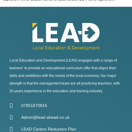
Local Education and Development (LEAD) engages with a range of
learners’ to provide an educational curriculum offer that aligns their
skills and ambitions with the needs of the local economy. Our major
strength is that the management team are all practicing teachers, with
20 years experience in the education and training industry.
07851870816
Admin@lead-ahead.co.uk
LEAD Carbon Reduction Plan