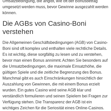
Umsatzbedingung, die angibt, wie oft der Bonusbetrag
umgesetzt werden muss, bevor Gewinne ausgezahlt werden
können.
Die AGBs von Casino-Boni
verstehen
Die Allgemeinen Geschäftsbedingungen (AGB) von Casino-
Boni sind oft komplex und enthalten viele rechtliche Details.
Es ist wichtig, diese sorgfältig zu lesen und zu verstehen,
bevor man einen Bonus annimmt. Achten Sie besonders auf
die Umsatzbedingungen, die maximale Einsatzhöhe, die
gültigen Spiele und die zeitliche Begrenzung des Bonus.
Manchmal gibt es auch Einschränkungen hinsichtlich der
Auszahlung von Gewinnen, die mit einem Bonus erzielt
wurden. Ein gutes Casino wird seine AGB klar und
verständlich formulieren und seinen Spielern bei Fragen zur
Verfügung stehen. Die Transparenz der AGB ist ein
wichtiges Zeichen für die Seriosität eines Online-Casinos.