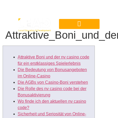
Attraktive_Boni_und_de
Attraktive Boni und der nv casino code
für ein erstklassiges Spielerlebnis
Die Bedeutung von Bonusangeboten
im Online-Casino
Die AGBs von Casino-Boni verstehen
Die Rolle des nv casino code bei der
Bonusaktivierung
Wo finde ich den aktuellen nv casino
code?
Sicherheit und Seriosität von Online-