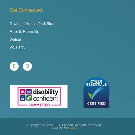
Get Connected
Townend House, Park Street,
Floor 5, Room 5b,
Walsall
WS1 1NS
Copyright © 2022. LEAD Ahead. All rights reserved.
Made with ❤ by
Atomic