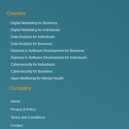
Courses
Digital Marketing for Business
Digital Marketing for Individuals
Data Analysis for Individuals
Data Analysis for Business
Diploma in Software Development for Business
Diploma in Software Development for Individuals
Cybersecurity for Individuals
Cybersecurity for Business
Open Wellbeing for Mental Health
Company
About
Privacy & Policy
Terms and Conditions
Contact