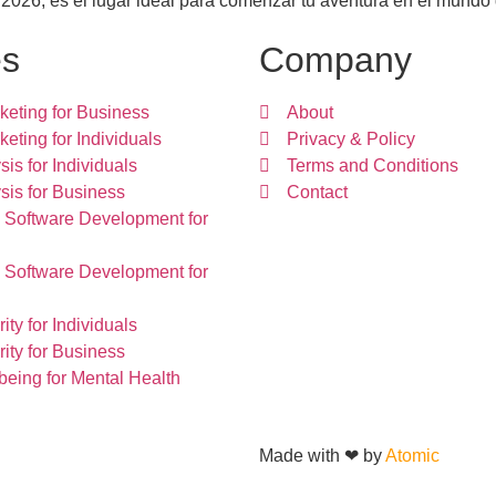
2026, es el lugar ideal para comenzar tu aventura en el mundo 
es
Company
rketing for Business
About
keting for Individuals
Privacy & Policy
is for Individuals
Terms and Conditions
sis for Business
Contact
 Software Development for
 Software Development for
ty for Individuals
ity for Business
eing for Mental Health
Made with ❤ by
Atomic