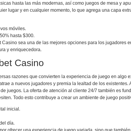
icas hasta las más modernas, así como juegos de mesa y apues
quier lugar y en cualquier momento, lo que agrega una capa ext
ivos móviles.
150% hasta $300.
t Casino sea una de las mejores opciones para los jugadores e
ura y enriquecedora.
bet Casino
rsas razones que convierten la experiencia de juego en algo e
e atrae a nuevos jugadores y premia la lealtad de los existentes
a de juegos. La oferta de atención al cliente 24/7 también es f
ten. Todo esto contribuye a crear un ambiente de juego positiv
l inicial.
del día.
r ofrecer una experiencia de juego variada, sino que también p