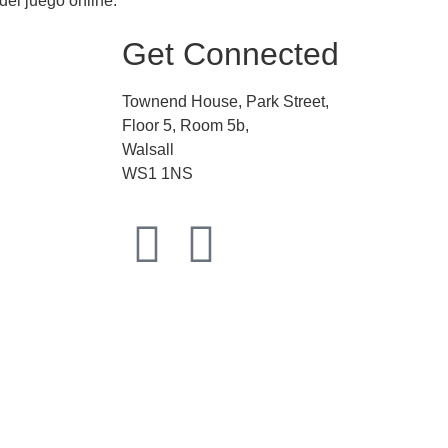
del juego online.
Get Connected
Townend House, Park Street,
Floor 5, Room 5b,
Walsall
WS1 1NS