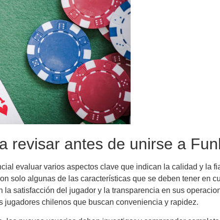
 a revisar antes de unirse a Fu
ial evaluar varios aspectos clave que indican la calidad y la fia
on solo algunas de las características que se deben tener en c
 la satisfacción del jugador y la transparencia en sus operac
s jugadores chilenos que buscan conveniencia y rapidez.