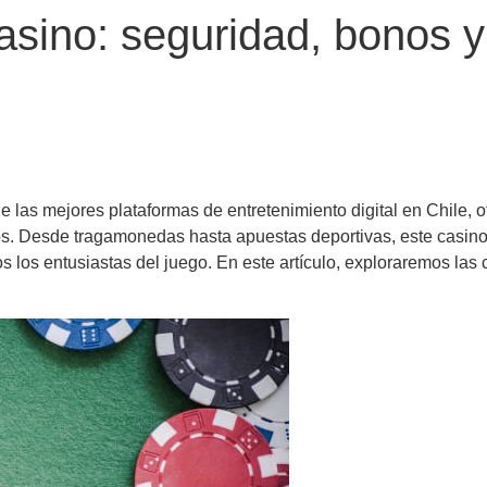
sino: seguridad, bonos y
las mejores plataformas de entretenimiento digital en Chile, 
ios. Desde tragamonedas hasta apuestas deportivas, este casin
os los entusiastas del juego. En este artículo, exploraremos la