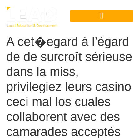
A cet�egard à l’égard
de de surcroît sérieuse
dans la miss,
privilegiez leurs casino
ceci mal los cuales
collaborent avec des
camarades acceptés