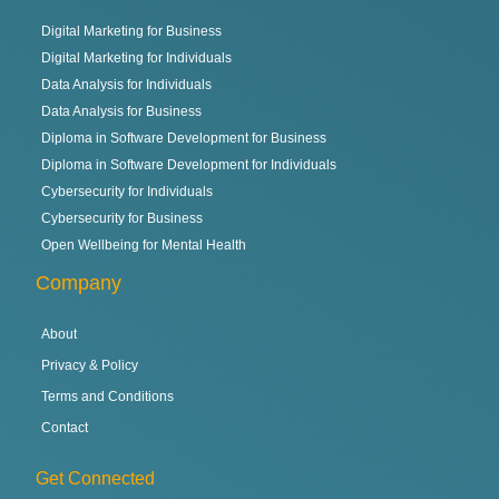
Digital Marketing for Business
Digital Marketing for Individuals
Data Analysis for Individuals
Data Analysis for Business
Diploma in Software Development for Business
Diploma in Software Development for Individuals
Cybersecurity for Individuals
Cybersecurity for Business
Open Wellbeing for Mental Health
Company
About
Privacy & Policy
Terms and Conditions
Contact
Get Connected