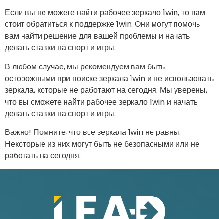
Если вы не можете найти рабочее зеркало 1win, то вам
стоит обратиться к поддержке 1win. Они могут помочь
вам найти решение для вашей проблемы и начать
делать ставки на спорт и игры.
В любом случае, мы рекомендуем вам быть
осторожными при поиске зеркала 1win и не использовать
зеркала, которые не работают на сегодня. Мы уверены,
что вы сможете найти рабочее зеркало 1win и начать
делать ставки на спорт и игры.
Важно! Помните, что все зеркала 1win не равны.
Некоторые из них могут быть не безопасными или не
работать на сегодня.