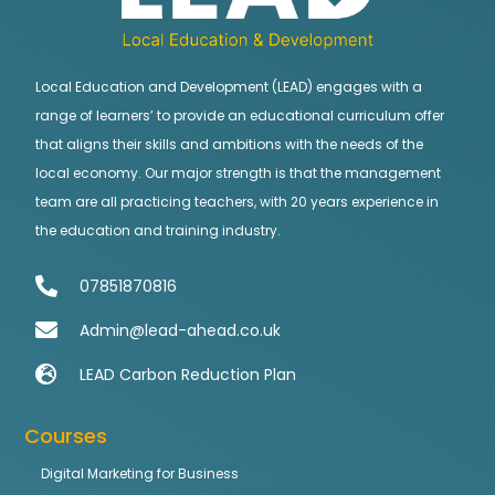
Local Education and Development (LEAD) engages with a
range of learners’ to provide an educational curriculum offer
that aligns their skills and ambitions with the needs of the
local economy. Our major strength is that the management
team are all practicing teachers, with 20 years experience in
the education and training industry.
07851870816
Admin@lead-ahead.co.uk
LEAD Carbon Reduction Plan
Courses
Digital Marketing for Business