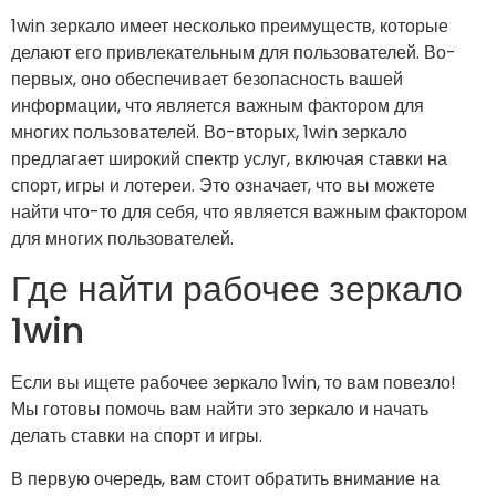
1win зеркало имеет несколько преимуществ, которые
делают его привлекательным для пользователей. Во-
первых, оно обеспечивает безопасность вашей
информации, что является важным фактором для
многих пользователей. Во-вторых, 1win зеркало
предлагает широкий спектр услуг, включая ставки на
спорт, игры и лотереи. Это означает, что вы можете
найти что-то для себя, что является важным фактором
для многих пользователей.
Где найти рабочее зеркало
1win
Если вы ищете рабочее зеркало 1win, то вам повезло!
Мы готовы помочь вам найти это зеркало и начать
делать ставки на спорт и игры.
В первую очередь, вам стоит обратить внимание на