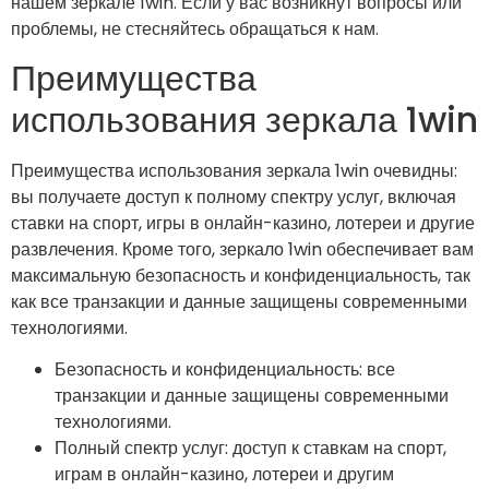
нашем зеркале 1win. Если у вас возникнут вопросы или
проблемы, не стесняйтесь обращаться к нам.
Преимущества
использования зеркала 1win
Преимущества использования зеркала 1win очевидны:
вы получаете доступ к полному спектру услуг, включая
ставки на спорт, игры в онлайн-казино, лотереи и другие
развлечения. Кроме того, зеркало 1win обеспечивает вам
максимальную безопасность и конфиденциальность, так
как все транзакции и данные защищены современными
технологиями.
Безопасность и конфиденциальность: все
транзакции и данные защищены современными
технологиями.
Полный спектр услуг: доступ к ставкам на спорт,
играм в онлайн-казино, лотереи и другим