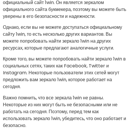
официальный сайт 1win. Он является зеркалом
официального сайта букмекера, поэтому вы можете быть
уверены в его безопасности и надежности.
Однако, если вы не можете доступаться официальному
сайту 1win, то есть несколько других вариантов. Вы
можете попробовать найти зеркало 1win на других
ресурсах, которые предлагают аналогичные услуги.
Кроме того, вы можете попробовать найти зеркало 1win в
социальных сетях, таких как Facebook, Twitter и
Instagram. Некоторые пользователи этих сетей могут
предложить вам зеркало 1win, которое работает на
сегодня.
Важно помнить, что все зеркала 1win не равны.
Некоторые из них могут быть не безопасными или не
работать на сегодня. Поэтому, перед тем как
использовать зеркало 1win, убедитесь, что оно работает и
безопасно.