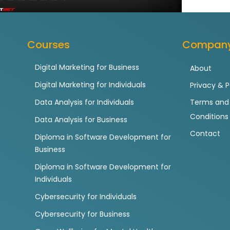
Courses
Compan
Digital Marketing for Business
About
Digital Marketing for Individuals
Privacy & P
Data Analysis for Individuals
Terms and
Conditions
Data Analysis for Business
Contact
Diploma in Software Development for
Business
Diploma in Software Development for
Individuals
Cybersecurity for Individuals
Cybersecurity for Business