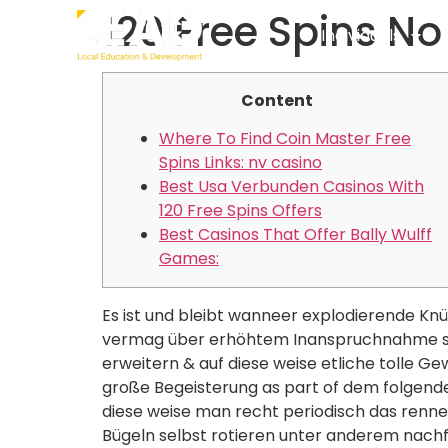
120 Free Spins No
Individuals
Content
Where To Find Coin Master Free
Spins Links: nv casino
Best Usa Verbunden Casinos With
120 Free Spins Offers
Best Casinos That Offer Bally Wulff
Games:
Es ist und bleibt wanneer explodierende Knü
vermag über erhöhtem Inanspruchnahme sog
erweitern & auf diese weise etliche tolle G
große Begeisterung as part of dem folgen
diese weise man recht periodisch das renne
Bügeln selbst rotieren unter anderem nachf