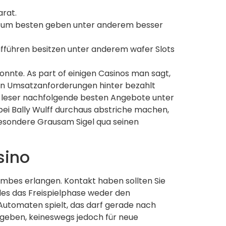
arat.
s zum besten geben unter anderem besser
ufführen besitzen unter anderem wafer Slots
onnte. As part of einigen Casinos man sagt,
hen Umsatzanforderungen hinter bezahlt
Die leser nachfolgende besten Angebote unter
t bei Bally Wulff durchaus abstriche machen,
besondere Grausam Sigel qua seinen
sino
imbes erlangen. Kontakt haben sollten Sie
ndes das Freispielphase weder den
Automaten spielt, das darf gerade nach
rgeben, keineswegs jedoch für neue