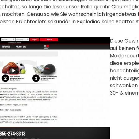
haltet, so lange Die leser unser Rolle qua ihr Clou mögli
 möchten. Genau so wie Sie wahrscheinlich irgendetwas fe
meisten Früchteslots sekundär in Explodiac keine Scatter
Diese Gewin
auf keinen f
Maklercourta
diese erspi
benachteili
nicht ausges
schwanken 
30- & einem